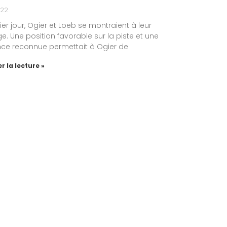
022
er jour, Ogier et Loeb se montraient à leur
. Une position favorable sur la piste et une
nce reconnue permettait à Ogier de
r la lecture »