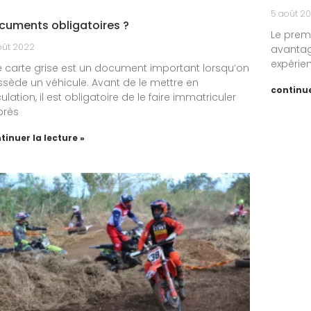
5 août 2
cuments obligatoires ?
Le premi
oût 2022
avantage
expérie
 carte grise est un document important lorsqu’on
sède un véhicule. Avant de le mettre en
continue
culation, il est obligatoire de le faire immatriculer
près
tinuer la lecture »