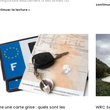
respondre exactement à ses envies ou
continue
tinuer la lecture »
re une carte grise : quels sont les
WRC SA